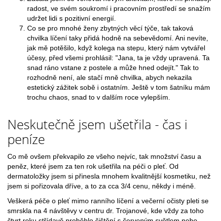
radost, ve svém soukromí i pracovním prostředí se snažím
udržet lidi s pozitivní energií.
Co se pro mnohé ženy zbytných věcí týče, tak taková
chvilka líčení taky přidá hodně na sebevědomí. Ani nevíte,
jak mě potěšilo, když kolega na stepu, který nám vytvářel
účesy, před všemi prohlásil: "Jana, ta je vždy upravená. Ta
snad ráno vstane z postele a může hned odejít." Tak to
rozhodně není, ale stačí mně chvilka, abych nekazila
estetický zážitek sobě i ostatním. Ještě v tom šatníku mám
trochu chaos, snad to v dalším roce vylepším.
Neskutečně jsem ušetřila - čas i
peníze
Co mě ovšem překvapilo ze všeho nejvíc, tak množství času a
peněz, které jsem za ten rok ušetřila na péči o pleť. Od
dermatoložky jsem si přinesla mnohem kvalitnější kosmetiku, než
jsem si pořizovala dříve, a to za cca 3/4 cenu, někdy i méně.
Veškerá péče o pleť mimo ranního líčení a večerní očisty pleti se
smrskla na 4 návštěvy v centru dr. Trojanové, kde vždy za toho
čtvrt roku střídavě proběhlo čištění s červeným světlem nebo