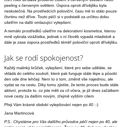
peeling s červeným světlem. Úspora oproti dřívějšku byla
neskutečná. Na prostředcích poloviční, času mě to stálo pouze
čtvrtinu než dříve. Touto péčí si v podstatě za určitou dobu
ušetřím na další omlazující vylepšení.
A nemálo prostředků ušetřím na dekorativní kosmetice, kterou
mně vybrala vizážistka, jednak v ní člověk vypadá mladistvě a
dále je zase úspora prostředků téměř poloviční oproti dřívějšku.
Jak se rodí spokojenost?
Každý malinký krůček, vylepšení, které pro sebe uděláte, se
vkládá do celého soukolí, které pak funguje stále lépe a působí
den ode dne lehčeji. Není to o tom, změnit vše najednou, ale
vydat se na cestu. Díky tomu zjistíte, že tento proces bude stále
aktivní, protože to, co jste měli za cíl včera, je již dnes začátkem
nové cesty za dalším novým, zřejmě vyšším cílem.
Přeji Vám krásné období vylepšování nejen po 40 :-)
Jana Martincová
P.S.: Chystáme pro Vás dalšího průvodce péčí nejen po 40, ale