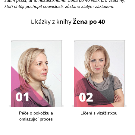
zatím pssst, ať to nezakřikneme. Žena po 40 však pro všechny,
kteří chtějí pochopit souvislosti, zůstane zlatým základem.
Ukázky z knihy
Žena po 40
Péče o pokožku a
Líčení s vizážistkou
omlazující proces