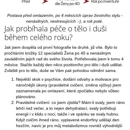
Postava před omlazením, po 4 měsících úprav životního stylu -
nenásilných, nestresujících :-), a rok poté.
Jak probíhala péče o tělo i duši
během celého roku?
Jak jsem dospěla od první fotografie ke druhé, již víte. Bylo to
pročítáním knížky 12 specialistů Žena po 40 a nenásilným
zaváděním jejich rad do svého života. Potřebovala jsem k tomu 4
měsíce. Stačilo každý den něco pozitivního pro tělo i duši udělat.
Zvláště pro to tělo, duše se Vám pak pohodou odmění sama.
Největší skok v psychice, dodání odvahy a motivace pro
náročnější úkony (pravidelné cvičení, změna výživy) jsem
zaznamenala po omlazení, které zpočátku nebylo vůbec
plánováno.
Pravidelné cvičení: co jsem zjistila? Mám-li svaly, jsem ráno
lehčí než večer, a to nejen dehydratací, svaly potřebují
energii i v klidu v noci, takže i ve spánku se svaly hubnu.
Když cvičím ihned ráno, vyplavené endorfiny udělají den
hezčím, navíc je pro můj metabolizmus rovněž výhodnější