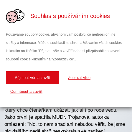
ŽENA PO 40
Souhlas s používáním cookies
Stav rok po omlazení a
Používáme soubory cookie, abychom vám poskytli co nejlepší online
inventuře
služby a informace. Můžete souhlasit se shromažďováním všech cookies
kliknutím na tlačítko "Přijmout vše a zavřít" nebo si přizpůsobit nastavení
souborů cookie kliknutím na "Zobrazit více"..
Přijmout vše a zavřít
Zobrazit více
Odmítnout a zavřít
Fotografie po roce jsme připravovali pro jeden časopis,
který chce čtenářkám ukázat, jak si i po roce vedu.
Jako první je spatřila MUDr. Trojanová, autorka
omlazení: "No, to nám snad ani nebudou věřit, že jsme
nic dalšího nedělaly," neskrývala své nadšení.