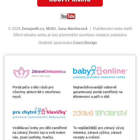
© 2026
Zenapo40.cz, MUDr. Jana Martincová
Publikování nebo další
šíření obsahu webu je bez písemného souhlasu redakce zakázáno
Grafické zpracování
Cossi Design
Portál péče o tělo i duši pro
Nejnavštěvovanější odborně
všechny aktivní lidi s otevřenou
garantovaný portál zaměřený na
myslí.
těhotenství a péči o dítě.
Vzdělávací knihy pro děti zaměřené
To nejdůležitější pro zdravý vývoj
na zdravý životní styl a svět kolem
miminka: zdravá výživa, zdravé
nás, psací potřeby, hračky.
recepty a cvičení.