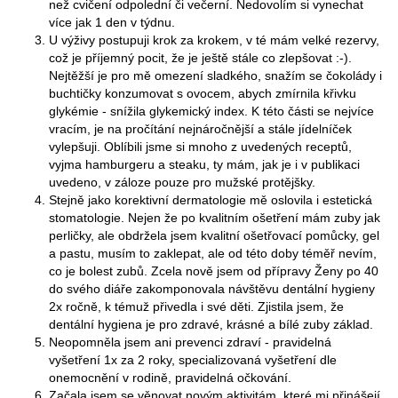
než cvičení odpolední či večerní. Nedovolím si vynechat
více jak 1 den v týdnu.
U výživy postupuji krok za krokem, v té mám velké rezervy,
což je příjemný pocit, že je ještě stále co zlepšovat :-).
Nejtěžší je pro mě omezení sladkého, snažím se čokolády i
buchtičky konzumovat s ovocem, abych zmírnila křivku
glykémie - snížila glykemický index. K této části se nejvíce
vracím, je na pročítání nejnáročnější a stále jídelníček
vylepšuji. Oblíbili jsme si mnoho z uvedených receptů,
vyjma hamburgeru a steaku, ty mám, jak je i v publikaci
uvedeno, v záloze pouze pro mužské protějšky.
Stejně jako korektivní dermatologie mě oslovila i estetická
stomatologie. Nejen že po kvalitním ošetření mám zuby jak
perličky, ale obdržela jsem kvalitní ošetřovací pomůcky, gel
a pastu, musím to zaklepat, ale od této doby téměř nevím,
co je bolest zubů. Zcela nově jsem od přípravy Ženy po 40
do svého diáře zakomponovala návštěvu dentální hygieny
2x ročně, k témuž přivedla i své děti. Zjistila jsem, že
dentální hygiena je pro zdravé, krásné a bílé zuby základ.
Neopomněla jsem ani prevenci zdraví - pravidelná
vyšetření 1x za 2 roky, specializovaná vyšetření dle
onemocnění v rodině, pravidelná očkování.
Začala jsem se věnovat novým aktivitám, které mi přinášejí